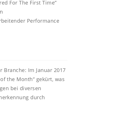
red For The First Time“
an
arbeitender Performance
er Branche: Im Januar 2017
of the Month“ gekürt, was
gen bei diversen
Anerkennung durch