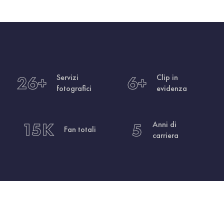
26
+
Servizi
6
+
Clip in
fotografici
evidenza
15
K
5
Anni di
Fan totali
carriera